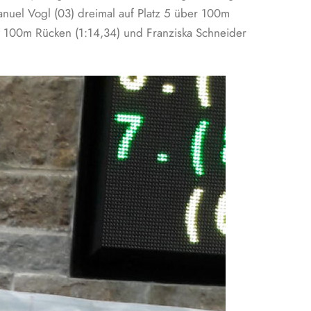
anuel Vogl (03) dreimal auf Platz 5 über 100m
r 100m Rücken (1:14,34) und Franziska Schneider