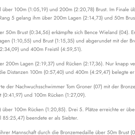
tel über 100m (1:05,19) und 200m (2:20,78) Brust. Im Finale üb
 Rang 5 gelang ihm über 200m Lagen (2:14,73) und 50m Brust
ber 50m Brust (0:34,56) erkämpfte sich Bence Wieland (04). 
agen (1:10,55) und Brust (1:15,35) und abgerundet mit der B
34,09) und 400m Freistil (4:59,51).
ber 200m Lagen (2:19,37) und Rücken (2:17,36). Nur knapp ve
ie Distanzen 100m (0:57,40) und 400m (4:29,47) belegte er 
erte der Nachwuchsschwimmer Tom Groner (07) mit der Bronze
st (0:41,97) und 100m Rücken (1:27,09).
 über 100m Rücken (1:20,85). Drei 5. Plätze erreichte er übe
 85:25,47) beendete er als Siebter.
 ihrer Mannschaft durch die Bronzemedaille über 50m Brust (0