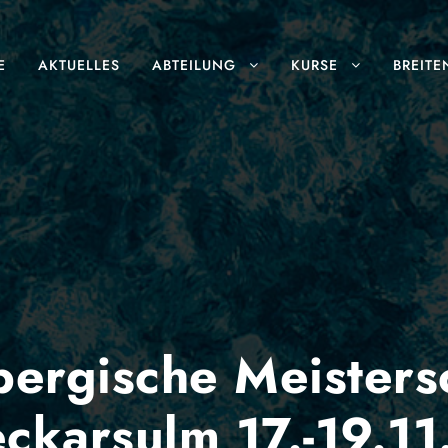
E
AKTUELLES
ABTEILUNG
KURSE
BREITE
ergische Meistersc
ckarsulm 17.-19.11