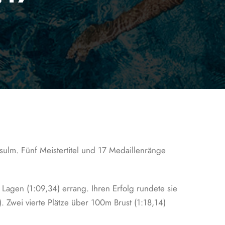
sulm. Fünf Meistertitel und 17 Medaillenränge
agen (1:09,34) errang. Ihren Erfolg rundete sie
 Zwei vierte Plätze über 100m Brust (1:18,14)