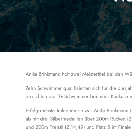
Anika Brinkmann holt zwei Meistertitel bei den W
Zehn Schwimmer qualifizierten sich für die diesj
erreichten die TG Schwimmer bei einer Konkurren
Erfolgreichste Teilnehmerin war Anika Brinkmann
ab mit drei Silbermedaillen über 200m Rücken (2:
und 200m Freistil (2:14,49) und Platz 5 im Final