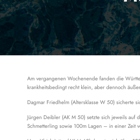
Am vergangenen Wochenende fanden die Württemb
krankheitsbedingt recht klein, aber dennoch äußer
Dagmar Friedhelm (Altersklasse W 50) sicherte sic
Jürgen Deibler (AK M 50) setzte sich jeweils auf 
Schmetterling sowie 100m Lagen – in einer Zeit v