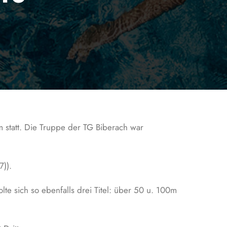
statt. Die Truppe der TG Biberach war
7)).
te sich so ebenfalls drei Titel: über 50 u. 100m