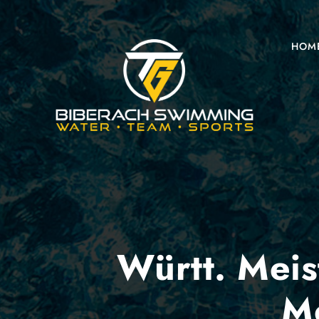
HOM
Württ. Meis
M