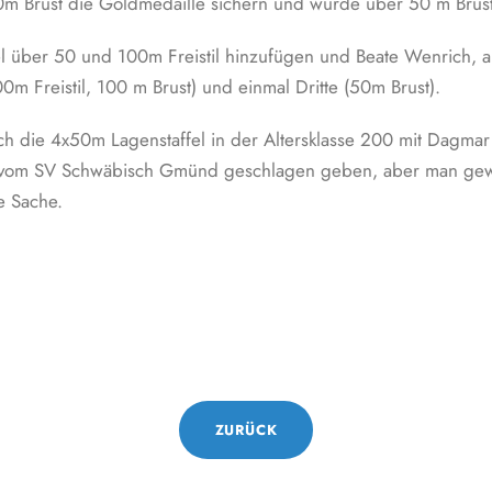
00m Brust die Goldmedaille sichern und wurde über 50 m Brust 
el über 50 und 100m Freistil hinzufügen und Beate Wenrich, a
m Freistil, 100 m Brust) und einmal Dritte (50m Brust).
ch die 4x50m Lagenstaffel in der Altersklasse 200 mit Dagmar 
el vom SV Schwäbisch Gmünd geschlagen geben, aber man gewan
 Sache.
ZURÜCK