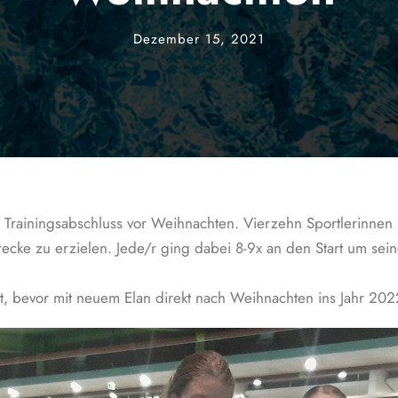
Dezember 15, 2021
 Trainingsabschluss vor Weihnachten. Vierzehn Sportlerinnen
ecke zu erzielen. Jede/r ging dabei 8-9x an den Start um se
gt, bevor mit neuem Elan direkt nach Weihnachten ins Jahr 202