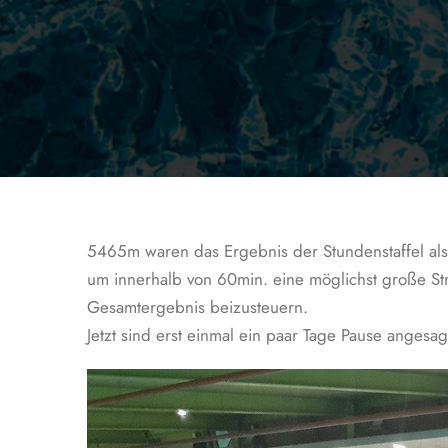
5465m waren das Ergebnis der Stundenstaffel als
um innerhalb von 60min. eine möglichst große Str
Gesamtergebnis beizusteuern.
Jetzt sind erst einmal ein paar Tage Pause angesa