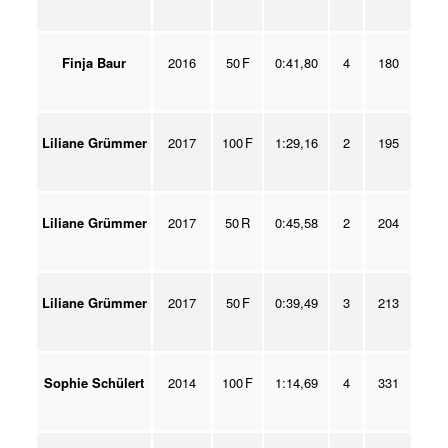
Finja Baur
2016
50 F
0:41,80
4
180
Liliane Grümmer
2017
100 F
1:29,16
2
195
Liliane Grümmer
2017
50 R
0:45,58
2
204
Liliane Grümmer
2017
50 F
0:39,49
3
213
Sophie Schülert
2014
100 F
1:14,69
4
331