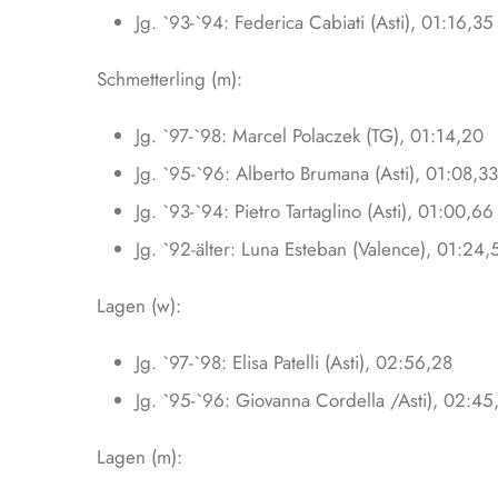
Jg. `93-`94: Federica Cabiati (Asti), 01:16,35
Schmetterling (m):
Jg. `97-`98: Marcel Polaczek (TG), 01:14,20
Jg. `95-`96: Alberto Brumana (Asti), 01:08,33
Jg. `93-`94: Pietro Tartaglino (Asti), 01:00,66
Jg. `92-älter: Luna Esteban (Valence), 01:24,
Lagen (w):
Jg. `97-`98: Elisa Patelli (Asti), 02:56,28
Jg. `95-`96: Giovanna Cordella /Asti), 02:45
Lagen (m):