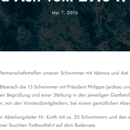
Mai 7, 2010
artnerschaftstreffen unserer Schwimmer mit Valence und Asti s
iberach die 13 Schwimmer mit Präsident Philippe Jardeau und
en Begrüßung und einer Stärkung in den jeweiligen Gastfamilie
ler, von den Vorstandsmitgliedern, bei einem gemütlichen Ab
r Abteilungsleiter Hr. Kurth mit ca. 20 Schwimmern und den
iner feuchten Tretbootfahrt auf dem Bodensee.