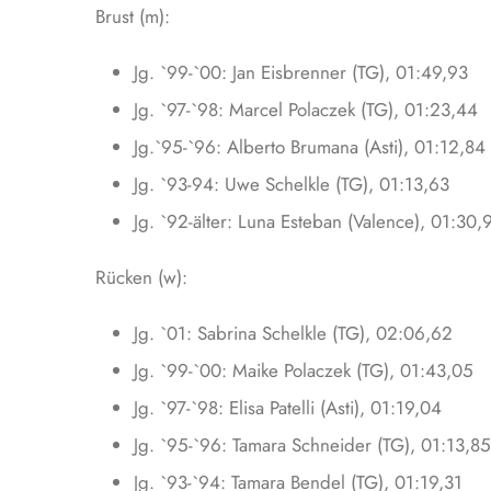
Brust (m):
Jg. `99-`00: Jan Eisbrenner (TG), 01:49,93
Jg. `97-`98: Marcel Polaczek (TG), 01:23,44
Jg.`95-`96: Alberto Brumana (Asti), 01:12,84
Jg. `93-94: Uwe Schelkle (TG), 01:13,63
Jg. `92-älter: Luna Esteban (Valence), 01:30,
Rücken (w):
Jg. `01: Sabrina Schelkle (TG), 02:06,62
Jg. `99-`00: Maike Polaczek (TG), 01:43,05
Jg. `97-`98: Elisa Patelli (Asti), 01:19,04
Jg. `95-`96: Tamara Schneider (TG), 01:13,85
Jg. `93-`94: Tamara Bendel (TG), 01:19,31