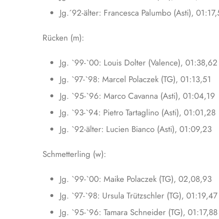
Jg.´92-älter: Francesca Palumbo (Asti), 01:17
Rücken (m):
Jg. `99-`00: Louis Dolter (Valence), 01:38,62
Jg. `97-`98: Marcel Polaczek (TG), 01:13,51
Jg. `95-`96: Marco Cavanna (Asti), 01:04,19
Jg. `93-`94: Pietro Tartaglino (Asti), 01:01,28
Jg. `92-älter: Lucien Bianco (Asti), 01:09,23
Schmetterling (w):
Jg. `99-`00: Maike Polaczek (TG), 02,08,93
Jg. `97-`98: Ursula Trützschler (TG), 01:19,47
Jg. `95-`96: Tamara Schneider (TG), 01:17,88