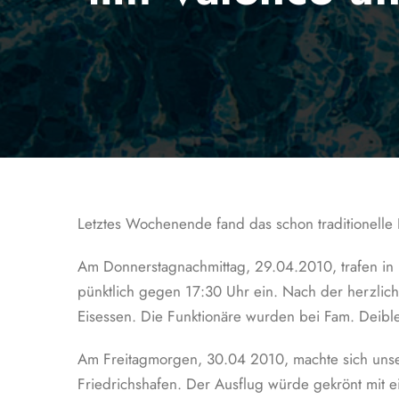
Letztes Wochenende fand das schon traditionelle P
Am Donnerstagnachmittag, 29.04.2010, trafen in B
pünktlich gegen 17:30 Uhr ein. Nach der herzlich
Eisessen. Die Funktionäre wurden bei Fam. Deib
Am Freitagmorgen, 30.04 2010, machte sich unse
Friedrichshafen. Der Ausflug würde gekrönt mit e