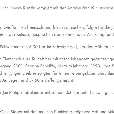
hr unsere Runde komplett mit der Anreise der 19 gut vorbe
 Gastfamilien heimisch und frisch zu machen, folgte für die
sen in der Kulisse, besprachen den kommenden Wettkampf und 
e Schwimmer um 8:00 Uhr im Schwimmbad, um den Höhepunkt 
 Einmarsch aller Teilnehmer mit anschließendem gegenseiti
hrgang 2001, Sabrina Schelkle, bis zum Jahrgang 1993, Uwe Sc
hter Jürgen Deibler sorgten für einen reibungslosen Durchlau
200m Lagen und 8x 50m Staffel gemischt.
an-Philipp Tobelander mit seinem Schüler unterhaltsam gestal
 als Sieger mit den meisten Punkten gefolgt von Asti und Val