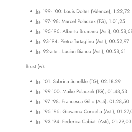
Jg. `99- `00: Louis Dolter (Valence), 1:22,72
Jg. `97-`98: Marcel Polaczek (TG), 1:01,25
Jg. `95-`96: Alberto Brumano (Asti), 00:58,6
Jg. 93-`94: Pietro Tartaglino (Asti), 00:52,97
Jg. 92-älter: Lucian Bianco (Asti), 00:58,61
Brust (w):
Jg. `01: Sabrina Schelkle (TG), 02:18,29
Jg. `99-`00: Maike Polaczek (TG), 01:48,53
Jg. `97-`98: Francesca Gillo (Asti), 01:28,50
Jg. `95-`96: Giovanna Cordella (Asti), 01:27,
Jg. `93-`94: Federica Cabiati (Asti), 01:29,03