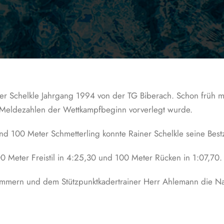
ner Schelkle Jahrgang 1994 von der TG Biberach. Schon früh 
 Meldezahlen der Wettkampfbeginn vorverlegt wurde.
nd 100 Meter Schmetterling konnte Rainer Schelkle seine Best
00 Meter Freistil in 4:25,30 und 100 Meter Rücken in 1:07,70.
immern und dem Stützpunktkadertrainer Herr Ahlemann die Na