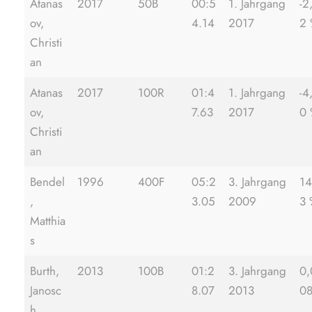
Atanas
2017
50B
00:5
1. Jahrgang
-2
ov,
4.14
2017
2
Christi
an
Atanas
2017
100R
01:4
1. Jahrgang
-4
ov,
7.63
2017
0
Christi
an
Bendel
1996
400F
05:2
3. Jahrgang
14
,
3.05
2009
3 
Matthia
s
Burth,
2013
100B
01:2
3. Jahrgang
0,
Janosc
8.07
2013
0
h