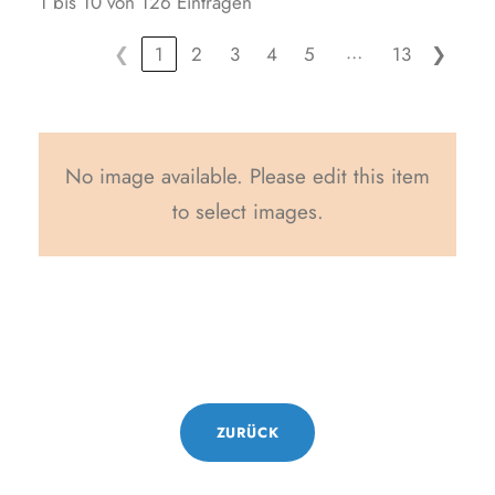
1 bis 10 von 126 Einträgen
…
❮
1
2
3
4
5
13
❯
No image available. Please edit this item
to select images.
ZURÜCK