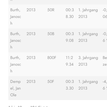
Burth,
2013
50R
00:3
1. Jahrgang
-0
Janosc
8.30
2013
0
h
Burth,
2013
50B
00:3
1. Jahrgang
-0
Janosc
9.08
2013
6
h
Burth,
2013
800F
11:2
3. Jahrgang
Be
Janosc
9.34
2013
ze
h
Demp
2013
50F
00:3
1. Jahrgang
-4
el, Jan
3.30
2013
6
Ole