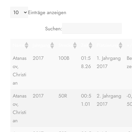
Einträge anzeigen
Suchen:
Name
Jahrgang
Strecke
Zeit
Platzierung
+/
Atanas
2017
100B
01:5
1. Jahrgang
Be
ov,
8.26
2017
ze
Christi
an
Atanas
2017
50R
00:5
2. Jahrgang
-0
ov,
1.01
2017
5
Christi
an